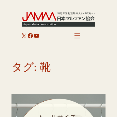
内
容
を
ス
キ
X
Facebook
YouTube
ッ
プ
タグ:
靴