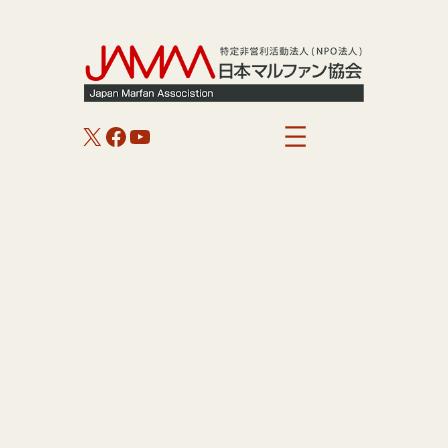
内
容
を
ス
キ
X
Facebook
YouTube
ッ
プ