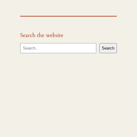
Search the website
S
Search
e
a
r
c
h