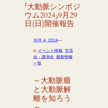
「大動脈シンポジ
ウム2024」9月29
日(日)開催報告
10月 4, 2024
—
in
イベント情報
, 
交流
会・講演会
, 
最新情報
一覧
～大動脈瘤
と大動脈解
離を知ろう
～