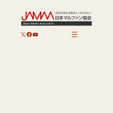
内
容
を
ス
キ
X
Facebook
YouTube
ッ
プ