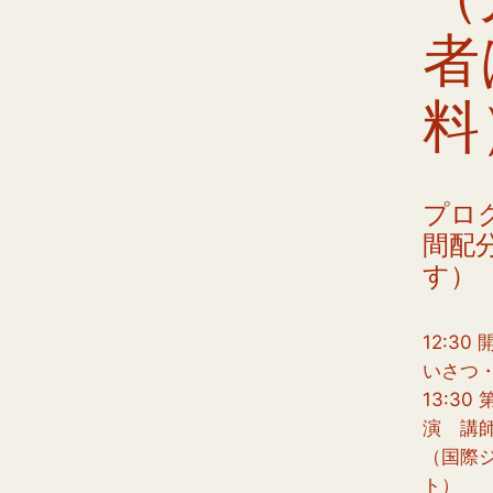
者
料
プロ
間配
す）
12:3
いさつ
13:3
演 講
（国際
ト）