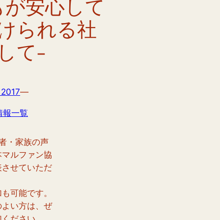
誰もが安心して
けられる社
して‐
 2017
—
情報一覧
患者・家族の声
本マルファン協
表させていただ
。
加も可能です。
のよい方は、ぜ
加ください。