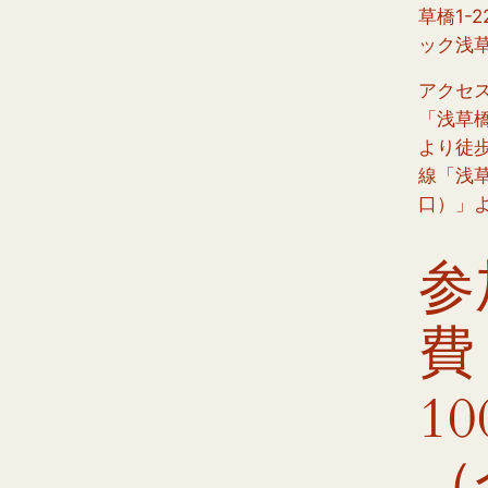
草橋1-2
ック浅
アクセス
「浅草
より徒
線「浅草
口）」
参
費
10
（