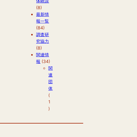
体験談
(8)
最新情
報一覧
(84)
調査研
究協力
(8)
関連情
報
(34)
関
連
団
体
(
1
)