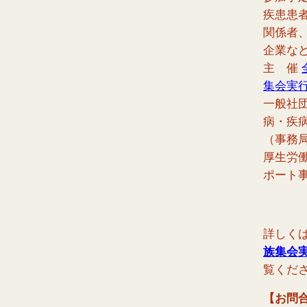
疾患患
関係者
企業な
主 催
集会実
一般社
病・疾
（事務
厚生労
ポート
詳しく
族集会
覧くだ
【お問