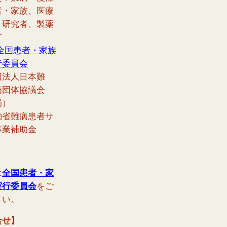
者・家族、医療
、研究者、製薬
ど
全国患者・家族
行委員会
団法人日本難
病団体協議会
局）
働省難病患者サ
事業補助金
は
全国患者・家
実行委員会
をご
さい。
合せ】