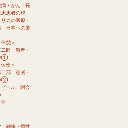
難病・がん・長
疾患患者の現
メリカの医療・
情－日本への警
 ＜休憩＞
0 第二部 患者・
声①
 ＜休憩＞
0 第二部 患者・
声②
5 アピール、閉会
つ
 閉会
定：難病・慢性