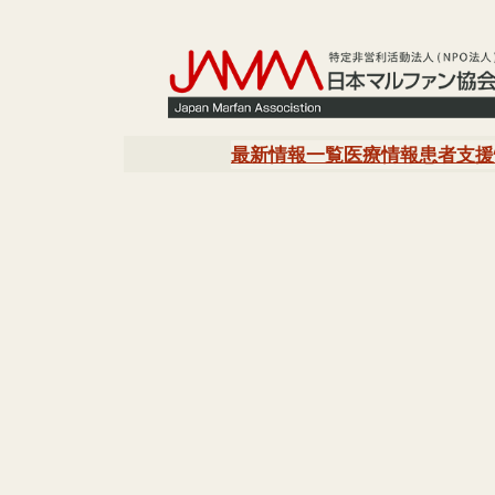
内
容
を
ス
キ
最新情報一覧
医療情報
患者支援
ッ
プ