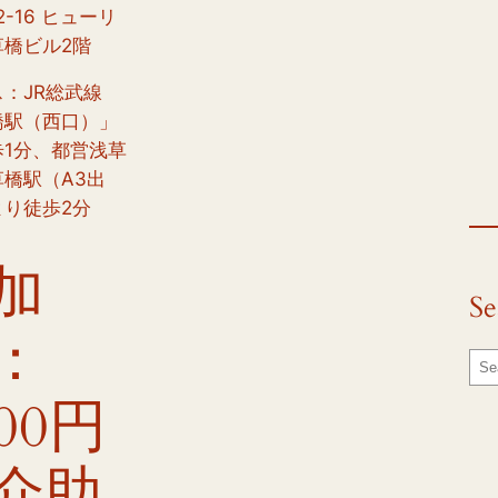
2-16 ヒューリ
草橋ビル2階
：JR総武線
橋駅（西口）」
歩1分、都営浅草
橋駅（A3出
より徒歩2分
加
Se
：
S
e
00円
a
r
介助
c