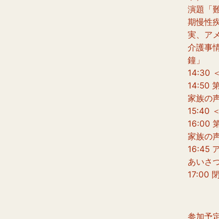
演題「
期慢性
実、ア
介護事
鐘」
14:30
14:5
家族の
15:40
16:0
家族の
16:4
あいさ
17:00
参加予