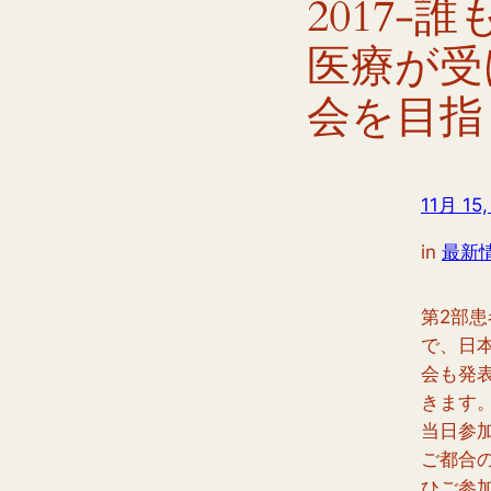
2017‐
医療が受
会を目指
11月 15,
in
最新
第2部
で、日
会も発
きます
当日参
ご都合
ひご参