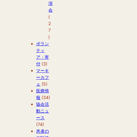
演
会
(
2
7
)
ボラン
ティ
ア・寄
付
(3)
マーキ
ーカフ
ェ
(5)
医療情
報
(34)
協会活
動ニュ
ース
(74)
患者の