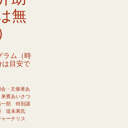
h
は無
）
グラム（時
分は目安で
0 開会・主催者あ
・来賓あいさつ
0 第一部 特別講
師 堤未果氏
ジャーナリス