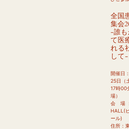
全国
集会20
‐誰
て医
れる
して
開催日： 
25日（
17時00
場）
会 場 ：
HALL
ール)
住所：