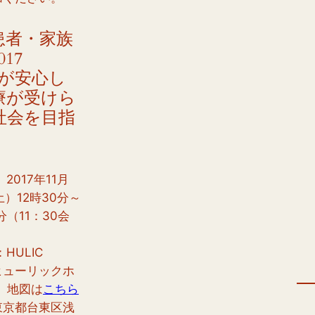
患者・家族
17
もが安心し
療が受けら
社会を目指
‐
2017年11月
土）12時30分～
分（11：30会
HULIC
(ヒューリックホ
 地図は
こちら
東京都台東区浅