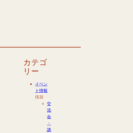
カテゴ
リー
イベン
ト情報
(53)
交
流
会
・
講