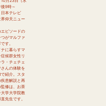
10月23日（水
午後9時～
：日本テレビ
世界仰天ニュー
のエピソードの
一つがマルファ
群です。
イナに暮らすマ
ン症候群女性リ
ーラ・チェチェ
ワさんの体験を
Rで紹介。スタ
の疾患解説と再
の監修は、お茶
子大学大学院教
博直先生です。