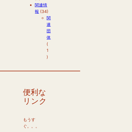
関連情
報
(34)
関
連
団
体
(
1
)
便利な
リンク
もうす
ぐ。。。