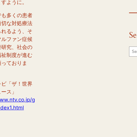
ますように。
でも多くの患者
適切な対処療法
られるよう、そ
Se
マルファン症候
療研究、社会の
S
福祉制度が進む
e
願っておりま
a
r
c
レビ「ザ！世界
h
ュース」
www.ntv.co.jp/g
ndex1.html