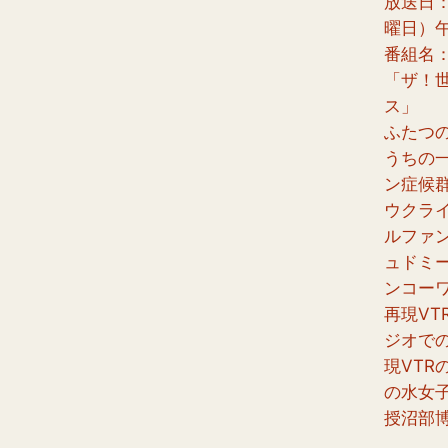
放送日：
曜日）
番組名
「ザ！
ス」
ふたつ
うちの
ン症候
ウクラ
ルファ
ュドミ
ンコー
再現VT
ジオで
現VTR
の水女
授沼部