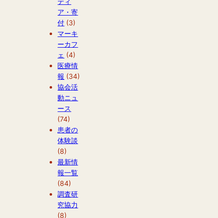
ティ
ア・寄
付
(3)
マーキ
ーカフ
ェ
(4)
医療情
報
(34)
協会活
動ニュ
ース
(74)
患者の
体験談
(8)
最新情
報一覧
(84)
調査研
究協力
(8)