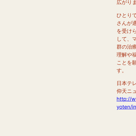
広がり
ひとり
さんが
を受け
して、
群の治
理解や
ことを
す。
日本テ
仰天ニ
http://
yoten/i