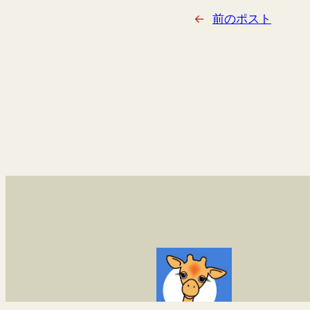
←
前のポスト