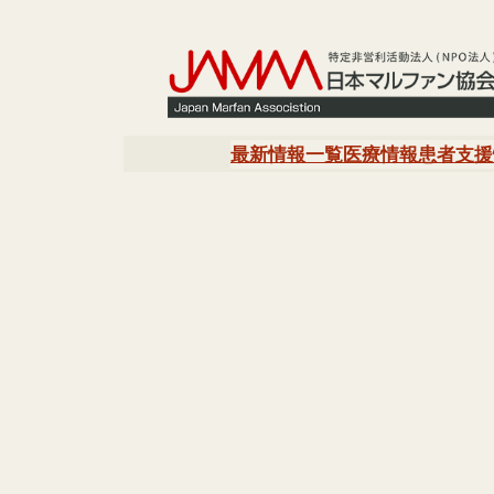
内
容
を
ス
キ
最新情報一覧
医療情報
患者支援
ッ
プ