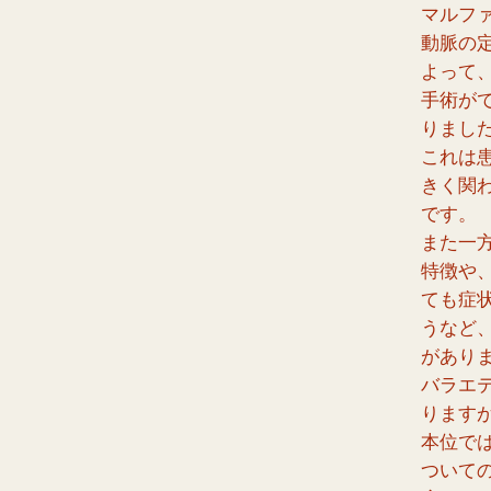
マルフ
動脈の
よって
手術が
りまし
これは患
きく関
です。
また一
特徴や
ても症
うなど
があり
バラエ
ります
本位で
ついて