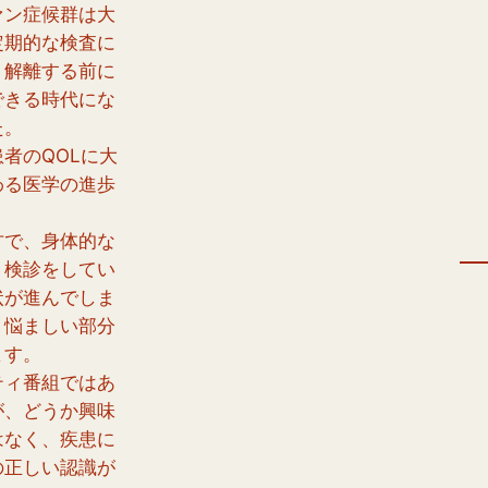
ァン症候群は大
定期的な検査に
、解離する前に
できる時代にな
た。
者のQOLに大
わる医学の進歩
方で、身体的な
、検診をしてい
状が進んでしま
、悩ましい部分
ます。
ティ番組ではあ
が、どうか興味
はなく、疾患に
の正しい認識が