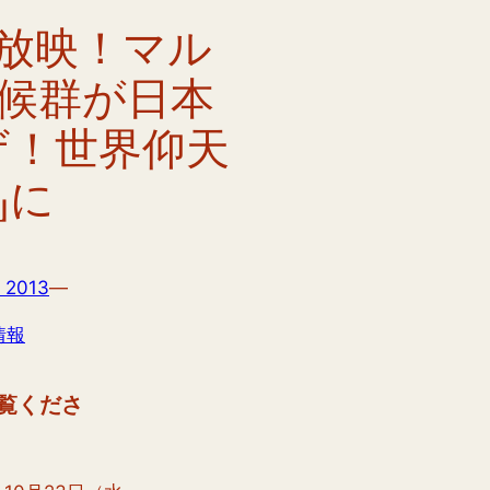
日放映！マル
候群が日本
ザ！世界仰天
」に
 2013
—
情報
覧くださ