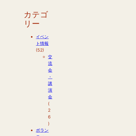
カテゴ
リー
イベン
ト情報
(52)
交
流
会
・
講
演
会
(
2
6
)
ボラン